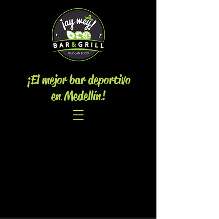
¡El mejor bar deportivo
en Medellín!