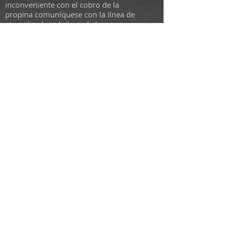
inconveniente con el cobro de la
propina comuníquese con la línea de
atención al ciudadano de la
Superintendencia de Industria y
Comercio:
(601) 592 0400
en Bogotá
o para el resto del país línea gratuita
nacional:
01 8000 910165
, para que
radique su queja. También puede
radicarla a través del correo
contá
ctenos@sic.gov.co
escribiendo
en el asunto o texto del correo –
Queja cobro propina.
HORARIO DE APERTURA
Lunes
6pm - 1am
Martes- Miércoles
1pm - 2am
Jueves- Sábado
1pm - 4 am
Domingo
11am - 2am