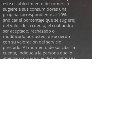
este establecimiento de comercio
sugiere a sus consumidores una
propina correspondiente al 10%
(indicar el porcentaje que se sugiere)
del valor de la cuenta, el cual podrá
ser aceptado, rechazado o
modificado por usted, de acuerdo
con su valoración del servicio
prestado. Al momento de solicitar la
cuenta, indique a la persona que lo
atiende si quiere que dicho valor sea
o no incluido en la factura o indique
el valor que quiere dar como
propina.
En este establecimiento de comercio
los dineros recogidos por concepto
de propina se destinan única y
exclusivamente a reconocer el
trabajo de las personas que hacen
parte de la cadena de servicios.
En caso de que tenga algún
inconveniente con el cobro de la
propina comuníquese con la línea de