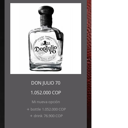
DON JULIO 70
1.052.000 COP
Mi nueva opción
bottle
1.052.000 COP
drink
76.900 COP