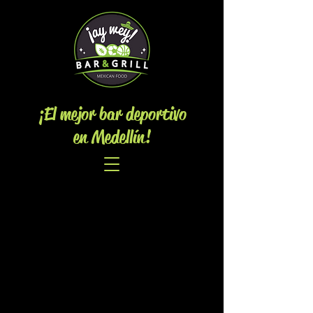
¡El mejor bar deportivo
en Medellín!