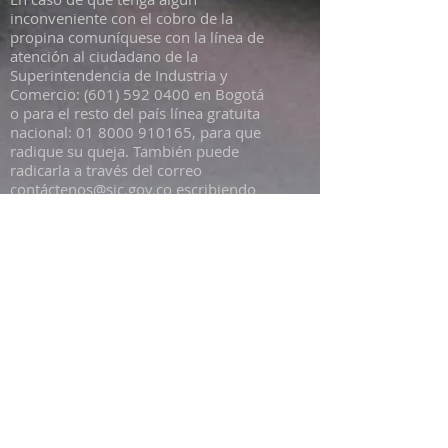
inconveniente con el cobro de la
propina comuníquese con la línea de
atención al ciudadano de la
Superintendencia de Industria y
Comercio:
(601) 592 0400
en Bogotá
o para el resto del país línea gratuita
nacional:
01 8000 910165
, para que
radique su queja. También puede
radicarla a través del correo
contá
ctenos@sic.gov.co
escribiendo
en el asunto o texto del correo –
Queja cobro propina.
OPENING HOURS
Monday
6pm - 1am
Tuesday- Wednesday
1pm - 2am
Thursday- Saturday
1pm - 4 am
Sunday