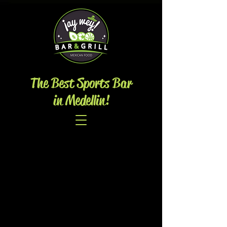
The Best Sports Bar
in Medellin!